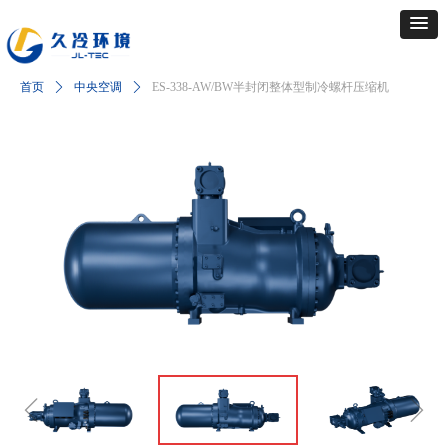
首页
ꄲ
中央空调
ꄲ
ES-338-AW/BW半封闭整体型制冷螺杆压缩机
ꁆ
ꁇ